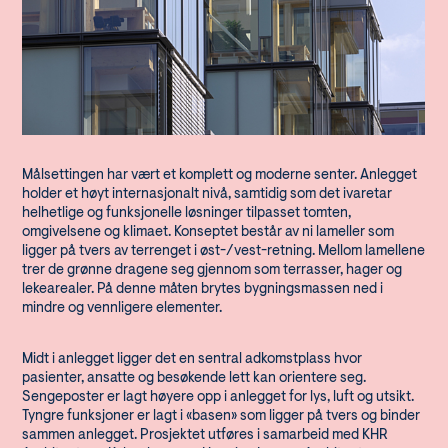
Målsettingen har vært et komplett og moderne senter. Anlegget
holder et høyt internasjonalt nivå, samtidig som det ivaretar
helhetlige og funksjonelle løsninger tilpasset tomten,
omgivelsene og klimaet. Konseptet består av ni lameller som
ligger på tvers av terrenget i øst-/vest-retning. Mellom lamellene
trer de grønne dragene seg gjennom som terrasser, hager og
lekearealer. På denne måten brytes bygningsmassen ned i
mindre og vennligere elementer.
Midt i anlegget ligger det en sentral adkomstplass hvor
pasienter, ansatte og besøkende lett kan orientere seg.
Sengeposter er lagt høyere opp i anlegget for lys, luft og utsikt.
Tyngre funksjoner er lagt i «basen» som ligger på tvers og binder
sammen anlegget. Prosjektet utføres i samarbeid med KHR