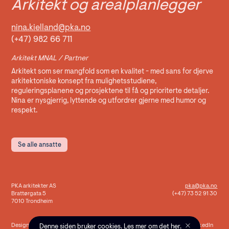
Arkitekt og arealplanlegger
nina.kielland@pka.no
(+47) 982 66 711
Arkitekt MNAL / Partner
Arkitekt som ser mangfold som en kvalitet - med sans for djerve
arkitektoniske konsept fra mulighetsstudiene,
reguleringsplanene og prosjektene til få og prioriterte detaljer.
Nina er nysgjerrig, lyttende og utfordrer gjerne med humor og
respekt.
Se alle ansatte
PKA arkitekter AS
pka@pka.no
Brattørgata 5
(+47) 73 52 91 30
7010 Trondheim
Design og kode av
Skogen
Facebook
Instagram
LinkedIn
Denne siden bruker cookies. Les mer om det
her
.