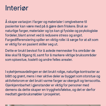
Interiør
Å skape variasjon i farger og materialer i omgivelsene til
pasienter kan være med på å gjøre dem friskere. Bruk av
naturlige farger, materialer og lys kan gi fysiske og psykologiske
fordeler, blant annet ved å redusere stress og angst.
Fargedifferensiering spiller en viktig rolle i å sørge for at alt som
er viktig for en pasient skiller seg ut.
Dette er brukt bevisst for å avlede mennesker fra områder de
ikke skal få tilgang til, samt for å markere viktige bruksområder
som spisestue, toalett og andre felles arealer.
I sykehjemsavdelingen er det brukt rolige, naturlige kontraster av
blått og grønt, mens i mer aktive deler av bygget som storstue og
aktivitetsrom er det brukt varme farger av okergult og terracotta.
Gjenkjennbarhet i gjenstander er viktig for personer med
demens da dette skaper en trygghetsfølelse, og det er derfor
medtatt gjenbruksmøbler i prosjektet.