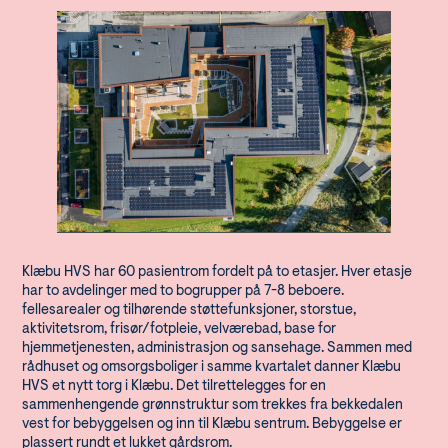
Klæbu HVS har 60 pasientrom fordelt på to etasjer. Hver etasje
har to avdelinger med to bogrupper på 7-8 beboere.
fellesarealer og tilhørende støttefunksjoner, storstue,
aktivitetsrom, frisør/fotpleie, velværebad, base for
hjemmetjenesten, administrasjon og sansehage. Sammen med
rådhuset og omsorgsboliger i samme kvartalet danner Klæbu
HVS et nytt torg i Klæbu. Det tilrettelegges for en
sammenhengende grønnstruktur som trekkes fra bekkedalen
vest for bebyggelsen og inn til Klæbu sentrum. Bebyggelse er
plassert rundt et lukket gårdsrom.