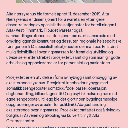
Alta nærsykehus ble formelt åpnet 11. desember 2019. Alta
Nærsykehus er dimensjonert for å ivareta en ytterligere
desentralisering av spesialisthelsetjenester for befolkningen i
Alta/Vest-Finnmark. Tilbudet ivaretar også
samhandlingsreformens intensjoner om nært samarbeid med
omkringliggende kommuner og dessuten regionale helsepolitiske
føringer om å få spesialisthelsetjenester der man bor. En størst
mulig fleksibilitet i bygningsmassen for fremtidig utvikling og
utvidelse er etterstrebet i prosjektet, samtidig som man gir gode
arbeids- og oppholdsarealer for personalet og pasientene.
Prosjektet er en utvidelse i form av nybygg samt ombygging av
eksisterende sykehus. Prosjektet inneholder nybygg med
somatikk (sengeposter somatikk, føde-barsel, operasjon,
dagbehandling, billeddiagnostikk) og psykisk helse og rus med
egne sengeposter. I tillegg ble det gjort noen bygningsmessige
oppgraderinger av arealer for poliklinikk/dagbehandling i
eksisterende bygningsmasse. Prosjektet omfattet også riving av
bolighus i Åsveien og tilkobling via kulvert til nytt Alta
Omsorgssenter.