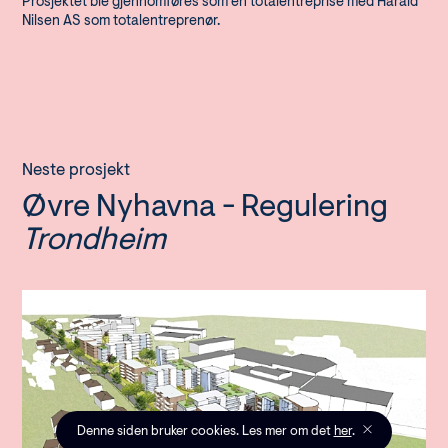
Prosjektet ble gjennomføres som en totalentreprise med Harald
Nilsen AS som totalentreprenør.
Neste prosjekt
Øvre Nyhavna - Regulering
Trondheim
Denne siden bruker cookies. Les mer om det
her
.