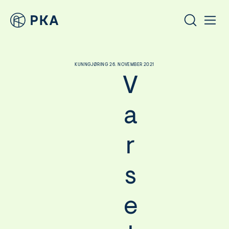
KUNNGJØRING 26. NOVEMBER 2021
V
a
r
s
e