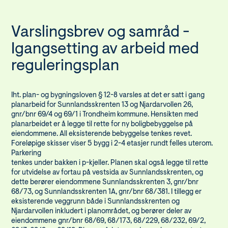
Varslingsbrev og samråd -
Igangsetting av arbeid med
reguleringsplan
Iht. plan- og bygningsloven § 12-8 varsles at det er satt i gang
planarbeid for Sunnlandsskrenten 13 og Njardarvollen 26,
gnr/bnr 69/4 og 69/1 i Trondheim kommune. Hensikten med
planarbeidet er å legge til rette for ny boligbebyggelse på
eiendommene. All eksisterende bebyggelse tenkes revet.
Foreløpige skisser viser 5 bygg i 2-4 etasjer rundt felles uterom.
Parkering
tenkes under bakken i p-kjeller. Planen skal også legge til rette
for utvidelse av fortau på vestsida av Sunnlandsskrenten, og
dette berører eiendommene Sunnlandsskrenten 3, gnr/bnr
68/73, og Sunnlandsskrenten 1A, gnr/bnr 68/381. I tillegg er
eksisterende veggrunn både i Sunnlandsskrenten og
Njardarvollen inkludert i planområdet, og berører deler av
eiendommene gnr/bnr 68/69, 68/173, 68/229, 68/232, 69/2,