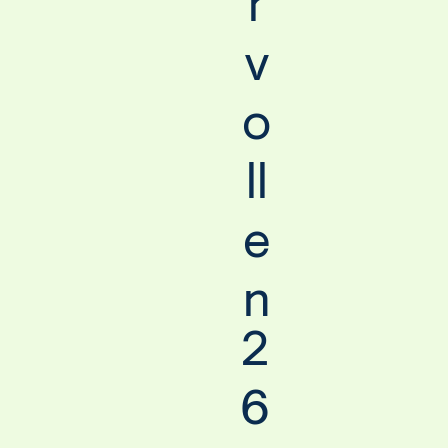
r
v
o
l
l
e
n
2
6