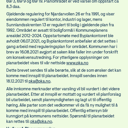
69/3, 69/9 og 69/19. Planområdet er ved varsel om oppstart ca
8,3 daa.
Gjeldende regulering for Njardarvollen 26 er fra 1991, og viser
eiendommen regulert til kontor, industri og lager, mens
Sunnlandsskrenten 13 er regulert til bolig i gjeldende plan fra
1992. Området er avsatt til boligformål i Kommuneplanens
arealdel 2012-2024. Oppstartsmøte med Byplankontoret ble
avholdt 06.07.2021, og Byplankontoret anbefaler at det settes i
gang arbeid med reguleringsplan for området. Kommunen har i
brev av 16.08.2021 avgjort at saken ikke faller inn under forskrift
om konsekvensutredning. For ytterligere opplysninger om
planarbeidet vises til vår nettside
www.pka.no
Dette brevet sendes til alle berørte, slik at de som ønsker det kan
komme med innspill til planarbeidet. Innspill sendes innen
18.12.2021 til
pka@pka.no
.
Alle innkomne merknader etter varsling vil bli vurdert i det videre
planarbeidet. Etter at innspill er mottatt og vurdert vil planforslag
bli utarbeidet, sendt planmyndigheten og lagt ut til offentlig
høring. Alle parter som det vedkommer vil da få ny mulighet til å
komme med innspill til planarbeidet. Offentlig ettersyn blir
kunngjort på kommunens nettsider. Spørsmål til planarbeidet
kan rettes til:
pka@pka.no
.