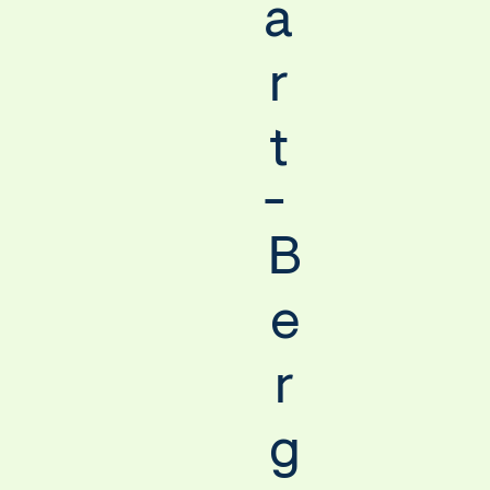
a
r
t
-
B
e
r
g