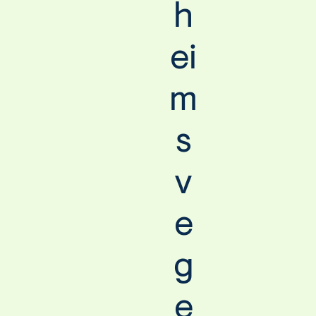
h
e
i
m
s
v
e
g
e