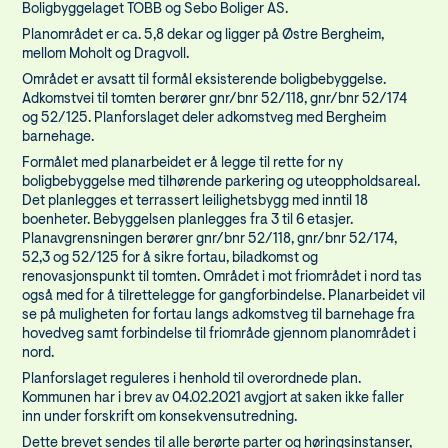
Boligbyggelaget TOBB og Sebo Boliger AS.
Planområdet er ca. 5,8 dekar og ligger på Østre Bergheim,
mellom Moholt og Dragvoll.
Området er avsatt til formål eksisterende boligbebyggelse.
Adkomstvei til tomten berører gnr/bnr 52/118, gnr/bnr 52/174
og 52/125. Planforslaget deler adkomstveg med Bergheim
barnehage.
Formålet med planarbeidet er å legge til rette for ny
boligbebyggelse med tilhørende parkering og uteoppholdsareal.
Det planlegges et terrassert leilighetsbygg med inntil 18
boenheter. Bebyggelsen planlegges fra 3 til 6 etasjer.
Planavgrensningen berører gnr/bnr 52/118, gnr/bnr 52/174,
52,3 og 52/125 for å sikre fortau, biladkomst og
renovasjonspunkt til tomten. Området i mot friområdet i nord tas
også med for å tilrettelegge for gangforbindelse. Planarbeidet vil
se på muligheten for fortau langs adkomstveg til barnehage fra
hovedveg samt forbindelse til friområde gjennom planområdet i
nord.
Planforslaget reguleres i henhold til overordnede plan.
Kommunen har i brev av 04.02.2021 avgjort at saken ikke faller
inn under forskrift om konsekvensutredning.
Dette brevet sendes til alle berørte parter og høringsinstanser,