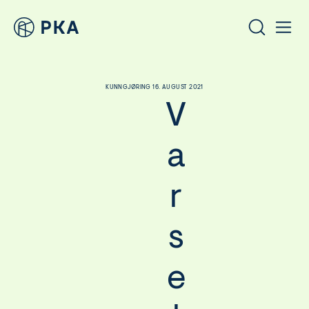
KUNNGJØRING 16. AUGUST 2021
V
a
r
s
e