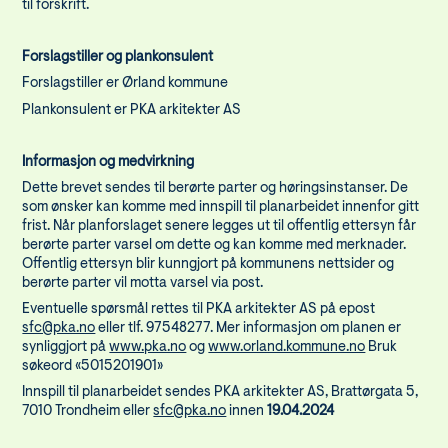
til forskrift.
Forslagstiller og plankonsulent
Forslagstiller er Ørland kommune
Plankonsulent er PKA arkitekter AS
Informasjon og medvirkning
Dette brevet sendes til berørte parter og høringsinstanser. De
som ønsker kan komme med innspill til planarbeidet innenfor gitt
frist. Når planforslaget senere legges ut til offentlig ettersyn får
berørte parter varsel om dette og kan komme med merknader.
Offentlig ettersyn blir kunngjort på kommunens nettsider og
berørte parter vil motta varsel via post.
Eventuelle spørsmål rettes til PKA arkitekter AS på epost
sfc@pka.no
eller tlf. 97548277. Mer informasjon om planen er
synliggjort på
www.pka.no
og
www.orland.kommune.no
Bruk
søkeord «5015201901»
Innspill til planarbeidet sendes PKA arkitekter AS, Brattørgata 5,
7010 Trondheim eller
sfc@pka.no
innen
19.04.2024