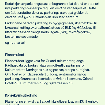
Reduksjon av parkeringsplasser begrunnes i at det nå er etablert
nye parkeringsplasser på regulert område ved ferjeleiet. Dette
området erstatter deler av parkeringskravet på gjeldende
område. Ref. §3.5 i Områdeplan Brekstad sentrum
Endringene berører: justering av byggegrenser, skjerpet krav til
lekeareal, retting av arealformålskode på BLK (ny GAA), krav til
utforming fasader langs Rådhusgata (SV1), rekkefølgekrav,
bestemmelsesområder
og ny snarvei.
Planområdet
Planområdet ligger vest for Ørland kultursenter, langs
Rådhusgata og brukes i dag som offentlig parkering for
Kultursentret, Næringens hus og passasjerer på hurtigbåt.
Området er pr i dag regulert til bolig, sentrumsformål og
parkering. Grunneiere i området er Ørland kommune, Ørland
Hotell AS, Kulturparken AS og Sjøterrassen AS.
Konsekvensutredning
Planendring er av slik art at det ikke utløser krav om KU i henhold