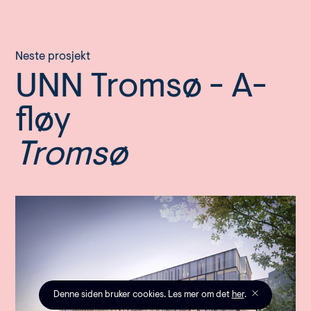
Neste prosjekt
UNN Tromsø - A-
fløy
Tromsø
Denne siden bruker cookies. Les mer om det
her
.