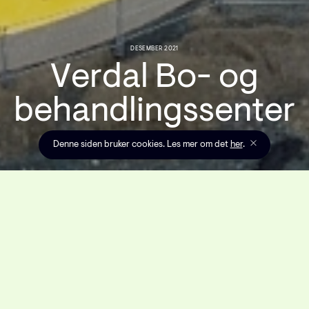
DESEMBER 2021
V
e
r
d
a
l
B
o
-
o
g
b
e
h
a
n
d
l
i
n
g
s
s
e
n
t
e
r
Denne siden bruker cookies. Les mer om det
her
.
Alt i alt har det vært et
fantastisk artig prosjekt å
jobbe med, levert til riktig tid,